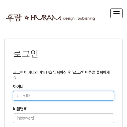
T
o
g
g
l
e
n
로그인
a
v
i
g
로그인 아이디와 비밀번호 입력하신 후 '로그인' 버튼을 클릭하세
a
요.
t
아이디
i
o
n
비밀번호