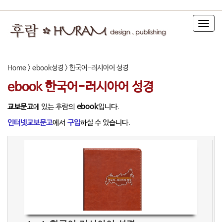
T
o
g
g
l
Home > ebook성경 > 한국어-러시아어 성경
e
n
ebook 한국어-러시아어 성경
a
v
교보문고
에 있는 후람의
ebook
입니다.
i
인터넷교보문고
에서
구입
하실 수 있습니다.
g
a
t
i
o
n