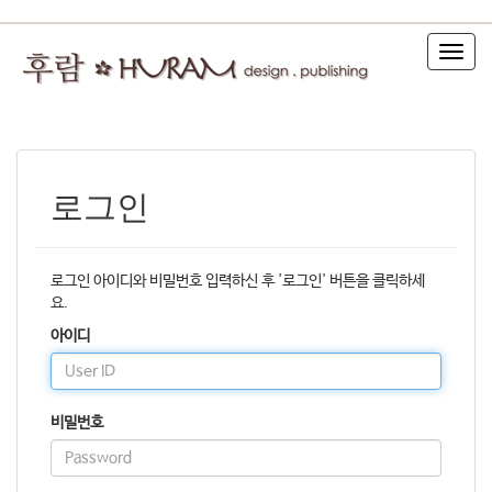
T
o
g
g
l
e
n
로그인
a
v
i
g
로그인 아이디와 비밀번호 입력하신 후 '로그인' 버튼을 클릭하세
a
요.
t
아이디
i
o
n
비밀번호