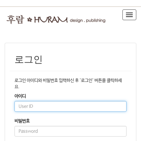
T
o
g
g
l
e
n
로그인
a
v
i
g
로그인 아이디와 비밀번호 입력하신 후 '로그인' 버튼을 클릭하세
a
요.
t
아이디
i
o
n
비밀번호